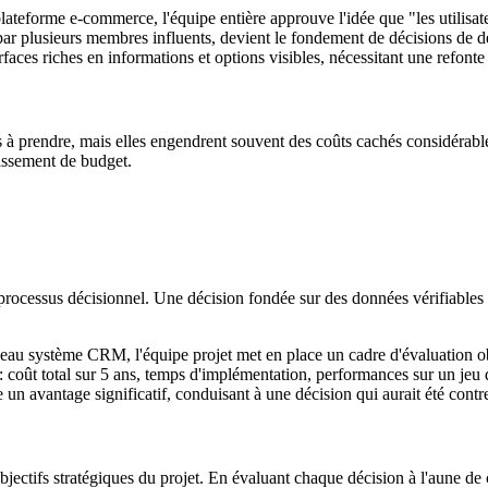
ateforme e-commerce, l'équipe entière approuve l'idée que "les utilisate
 par plusieurs membres influents, devient le fondement de décisions de des
faces riches en informations et options visibles, nécessitant une refonte 
à prendre, mais elles engendrent souvent des coûts cachés considérables
passement de budget.
e processus décisionnel. Une décision fondée sur des données vérifiable
u système CRM, l'équipe projet met en place un cadre d'évaluation objec
s : coût total sur 5 ans, temps d'implémentation, performances sur un jeu d
 avantage significatif, conduisant à une décision qui aurait été contre-i
bjectifs stratégiques du projet. En évaluant chaque décision à l'aune de 