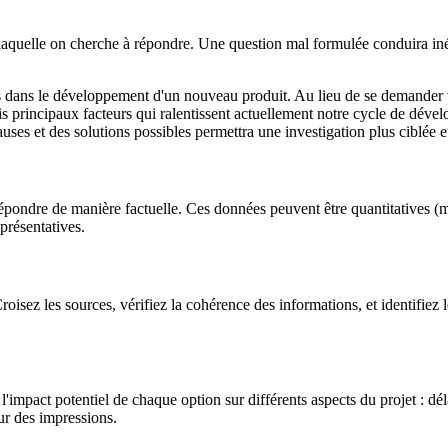
n à laquelle on cherche à répondre. Une question mal formulée conduira i
ents dans le développement d'un nouveau produit. Au lieu de se deman
ois principaux facteurs qui ralentissent actuellement notre cycle de déve
auses et des solutions possibles permettra une investigation plus ciblée e
pondre de manière factuelle. Ces données peuvent être quantitatives (métr
présentatives.
isez les sources, vérifiez la cohérence des informations, et identifiez le
pact potentiel de chaque option sur différents aspects du projet : délais,
sur des impressions.