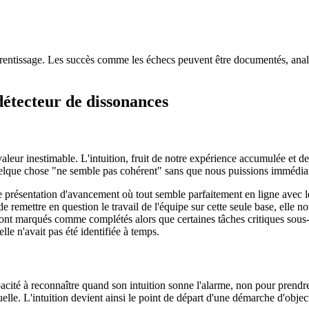
apprentissage. Les succès comme les échecs peuvent être documentés, anal
détecteur de dissonances
valeur inestimable. L'intuition, fruit de notre expérience accumulée et d
uelque chose "ne semble pas cohérent" sans que nous puissions immédiate
e présentation d'avancement où tout semble parfaitement en ligne avec l
 de remettre en question le travail de l'équipe sur cette seule base, elle
sont marqués comme complétés alors que certaines tâches critiques sous-
lle n'avait pas été identifiée à temps.
acité à reconnaître quand son intuition sonne l'alarme, non pour prendre
uelle. L'intuition devient ainsi le point de départ d'une démarche d'object