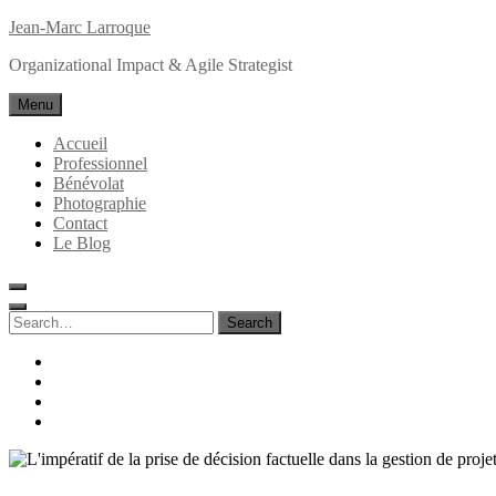
Skip
Jean-Marc Larroque
to
Organizational Impact & Agile Strategist
content
Menu
Accueil
Professionnel
Bénévolat
Photographie
Contact
Le Blog
Search
for:
Search
facebook
linkedin
instagram
behance