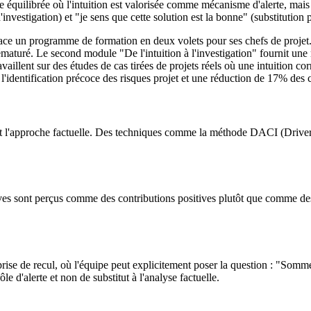
 équilibrée où l'intuition est valorisée comme mécanisme d'alerte, mais o
nvestigation) et "je sens que cette solution est la bonne" (substitution p
ace un programme de formation en deux volets pour ses chefs de projet. 
prématuré. Le second module "De l'intuition à l'investigation" fournit un
ravaillent sur des études de cas tirées de projets réels où une intuition c
 l'identification précoce des risques projet et une réduction de 17% des
nt l'approche factuelle. Des techniques comme la méthode DACI (Driver,
s sont perçus comme des contributions positives plutôt que comme des 
ise de recul, où l'équipe peut explicitement poser la question : "Somme
le d'alerte et non de substitut à l'analyse factuelle.