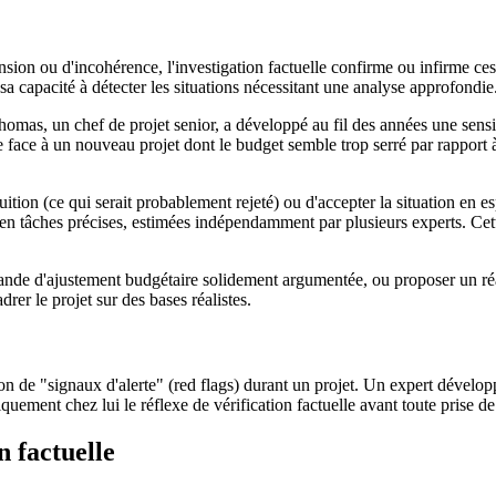
sion ou d'incohérence, l'investigation factuelle confirme ou infirme ces a
 sa capacité à détecter les situations nécessitant une analyse approfondie
mas, un chef de projet senior, a développé au fil des années une sensib
 face à un nouveau projet dont le budget semble trop serré par rapport à
on (ce qui serait probablement rejeté) ou d'accepter la situation en espér
en tâches précises, estimées indépendamment par plusieurs experts. Cette
ande d'ajustement budgétaire solidement argumentée, ou proposer un réa
drer le projet sur des bases réalistes.
ion de "signaux d'alerte" (red flags) durant un projet. Un expert dévelop
uement chez lui le réflexe de vérification factuelle avant toute prise de
n factuelle