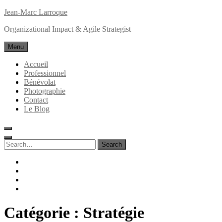
Skip
Jean-Marc Larroque
to
Organizational Impact & Agile Strategist
content
Menu
Accueil
Professionnel
Bénévolat
Photographie
Contact
Le Blog
Search
for:
Search
facebook
linkedin
instagram
behance
Catégorie :
Stratégie