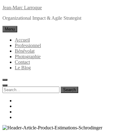
Skip
Jean-Marc Larroque
to
Organizational Impact & Agile Strategist
content
Menu
Accueil
Professionnel
Bénévolat
Photographie
Contact
Le Blog
Search
for:
Search
facebook
linkedin
instagram
behance