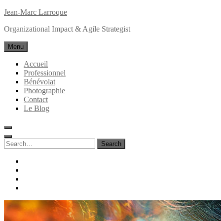
Skip
Jean-Marc Larroque
to
Organizational Impact & Agile Strategist
content
Menu
Accueil
Professionnel
Bénévolat
Photographie
Contact
Le Blog
Search
for:
Search
facebook
linkedin
instagram
behance