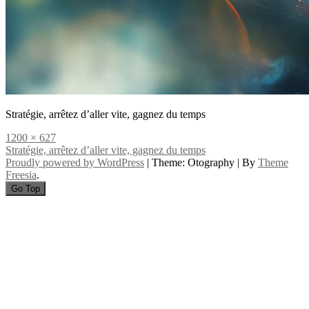
Stratégie, arrêtez d’aller vite, gagnez du temps
Full
1200 × 627
size
Navigation
Stratégie, arrêtez d’aller vite, gagnez du temps
Proudly powered by WordPress
|
Theme: Otography
|
By
Theme
de
Freesia
.
l’article
Go Top