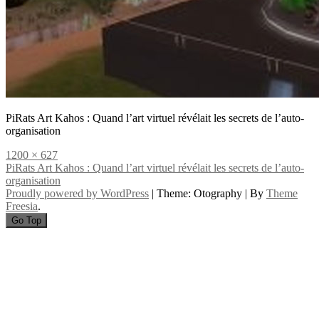
PiRats Art Kahos : Quand l’art virtuel révélait les secrets de l’auto-
organisation
Full
1200 × 627
size
Navigation
PiRats Art Kahos : Quand l’art virtuel révélait les secrets de l’auto-
organisation
de
Proudly powered by WordPress
|
Theme: Otography
|
By
Theme
l’article
Freesia
.
Go Top