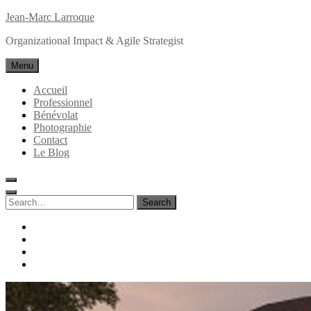
Skip
Jean-Marc Larroque
to
Organizational Impact & Agile Strategist
content
Menu
Accueil
Professionnel
Bénévolat
Photographie
Contact
Le Blog
Search
for:
Search
facebook
linkedin
instagram
behance